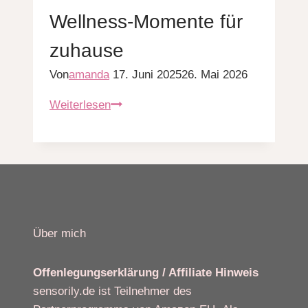
Wellness-Momente für
zuhause
Von
amanda
17. Juni 2025
26. Mai 2026
8
Weiterlesen
luxuriöse
Ideen
für
deine
Gesichtsmaske
zum
Über mich
Selbermachen
–
Wellness-
Offenlegungserklärung / Affiliate Hinweis
Momente
sensorily.de ist Teilnehmer des