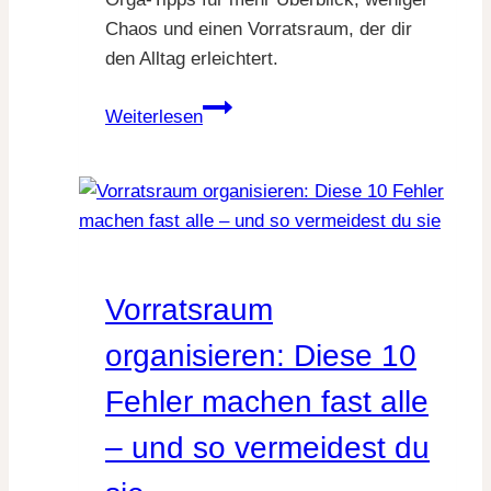
Chaos und einen Vorratsraum, der dir
den Alltag erleichtert.
Vorräte
Weiterlesen
richtig
lagern:
Diese
Lebensmittel
gehören
(nicht)
Vorratsraum
in
den
organisieren: Diese 10
Vorratsraum?
Fehler machen fast alle
– und so vermeidest du