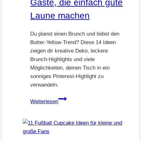
Gäste, die einfach gute
Laune machen
Du planst einen Brunch und liebst den
Butter-Yellow-Trend? Diese 14 Ideen
zeigen dir kreative Deko, leckere
Brunch-Highlights und viele
Möglichkeiten, deinen Tisch in ein
sonniges Pinterest-Highlight zu
verwandeln.
14
Weiterlesen
Butter
Yellow
Brunch
Ideen
für