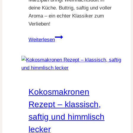
deine Küche. Buttrig, saftig und voller
Aroma – ein echter Klassiker zum
Verlieben!
Das
Weiterlesen
beste
Christstollen
Rezept
für
saftigen
Weihnachtsgenuss
Kokosmakronen
Rezept – klassisch,
saftig und himmlisch
lecker