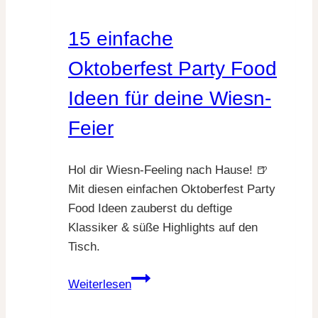
Honigkekse
für
15 einfache
gemütliche
Wintertage
Oktoberfest Party Food
Ideen für deine Wiesn-
Feier
Hol dir Wiesn-Feeling nach Hause! 🍺
Mit diesen einfachen Oktoberfest Party
Food Ideen zauberst du deftige
Klassiker & süße Highlights auf den
Tisch.
15
Weiterlesen
einfache
Oktoberfest