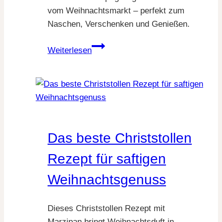
vom Weihnachtsmarkt – perfekt zum
Naschen, Verschenken und Genießen.
Gebrannte
Weiterlesen
Mandeln
sorgen
für
Weihnachtsduft
&
pure
Das beste Christstollen
Gemütlichkeit
Rezept für saftigen
Weihnachtsgenuss
Dieses Christstollen Rezept mit
Marzipan bringt Weihnachtsduft in