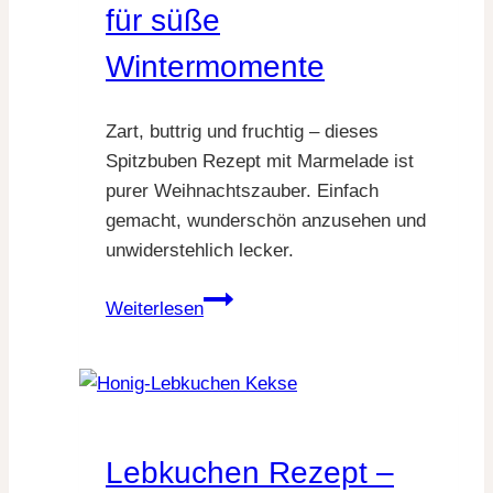
für süße
Wintermomente
Zart, buttrig und fruchtig – dieses
Spitzbuben Rezept mit Marmelade ist
purer Weihnachtszauber. Einfach
gemacht, wunderschön anzusehen und
unwiderstehlich lecker.
Spitzbuben
Weiterlesen
Rezept
–
zarte
Marmeladekekse
für
Lebkuchen Rezept –
süße