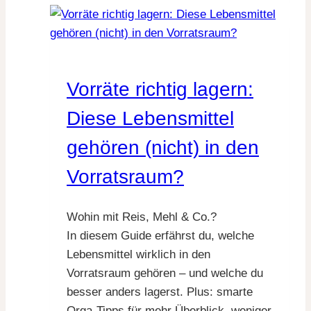
Party
Food
Ideen
für
Vorräte richtig lagern:
deine
Wiesn-
Diese Lebensmittel
Feier
gehören (nicht) in den
Vorratsraum?
Wohin mit Reis, Mehl & Co.?
In diesem Guide erfährst du, welche
Lebensmittel wirklich in den
Vorratsraum gehören – und welche du
besser anders lagerst. Plus: smarte
Orga-Tipps für mehr Überblick, weniger