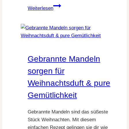
So
Weiterlesen
gelingt
dir
der
leckerste
Baumkuchen
kinderleicht
Gebrannte Mandeln
sorgen für
Weihnachtsduft & pure
Gemütlichkeit
Gebrannte Mandeln sind das süßeste
Stück Weihnachten. Mit diesem
einfachen Rezept gelingen sie dir wie