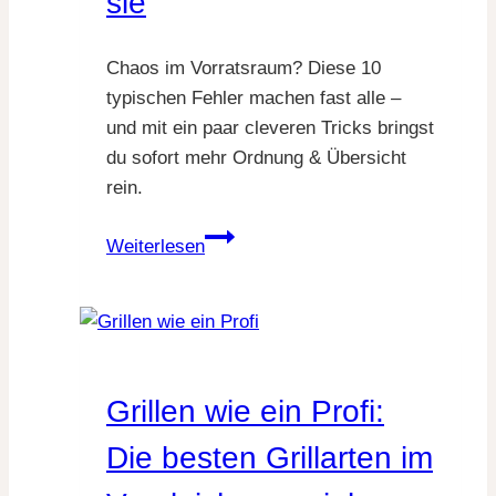
sie
Chaos im Vorratsraum? Diese 10
typischen Fehler machen fast alle –
und mit ein paar cleveren Tricks bringst
du sofort mehr Ordnung & Übersicht
rein.
Vorratsraum
Weiterlesen
organisieren:
Diese
10
Fehler
machen
Grillen wie ein Profi:
fast
alle
Die besten Grillarten im
–