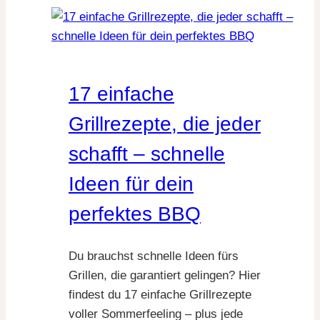
Profi:
Die
besten
Grillarten
17 einfache
im
Vergleich
Grillrezepte, die jeder
+
schafft – schnelle
geniale
Tipps
Ideen für dein
&
perfektes BBQ
Rezepte
Du brauchst schnelle Ideen fürs
Grillen, die garantiert gelingen? Hier
findest du 17 einfache Grillrezepte
voller Sommerfeeling – plus jede