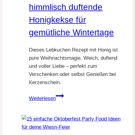
Wintermomente
himmlisch duftende
Honigkekse für
gemütliche Wintertage
Dieses Lebkuchen Rezept mit Honig ist
pure Weihnachtsmagie. Weich, duftend
und voller Liebe – perfekt zum
Verschenken oder selbst Genießen bei
Kerzenschein.
Lebkuchen
Weiterlesen
Rezept
–
himmlisch
duftende