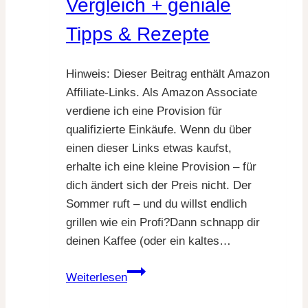
Vergleich + geniale
und
so
Tipps & Rezepte
vermeidest
du
Hinweis: Dieser Beitrag enthält Amazon
sie
Affiliate-Links. Als Amazon Associate
verdiene ich eine Provision für
qualifizierte Einkäufe. Wenn du über
einen dieser Links etwas kaufst,
erhalte ich eine kleine Provision – für
dich ändert sich der Preis nicht. Der
Sommer ruft – und du willst endlich
grillen wie ein Profi?Dann schnapp dir
deinen Kaffee (oder ein kaltes…
Grillen
Weiterlesen
wie
ein