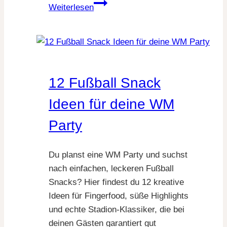
11
Weiterlesen
Fußball
Cupcake
Ideen
für
kleine
12 Fußball Snack
und
große
Ideen für deine WM
Fans
Party
Du planst eine WM Party und suchst
nach einfachen, leckeren Fußball
Snacks? Hier findest du 12 kreative
Ideen für Fingerfood, süße Highlights
und echte Stadion-Klassiker, die bei
deinen Gästen garantiert gut