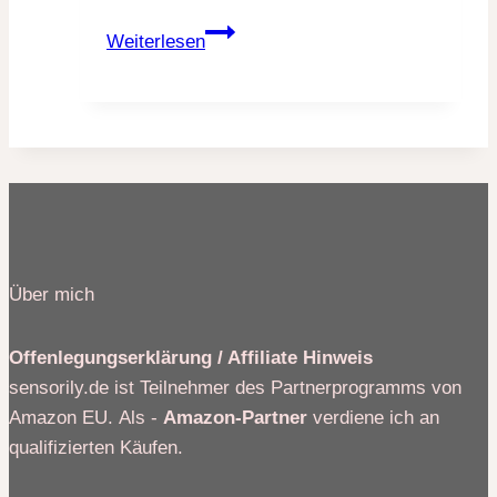
20
Weiterlesen
himmlische
Oster
Brunch
Ideen,
die
deine
Gäste
verzaubern
Über mich
Offenlegungserklärung / Affiliate Hinweis
sensorily.de ist Teilnehmer des Partnerprogramms von
Amazon EU. Als -
Amazon-Partner
verdiene ich an
qualifizierten Käufen.