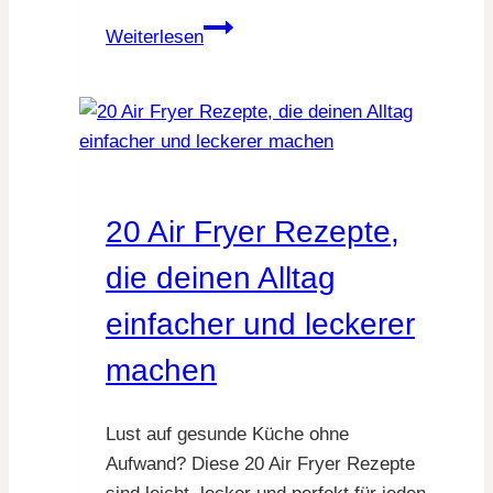
7
Weiterlesen
einfache
Clean
Eating
Tipps,
die
deinen
20 Air Fryer Rezepte,
Alltag
leichter
die deinen Alltag
und
einfacher und leckerer
leckerer
machen
machen
Lust auf gesunde Küche ohne
Aufwand? Diese 20 Air Fryer Rezepte