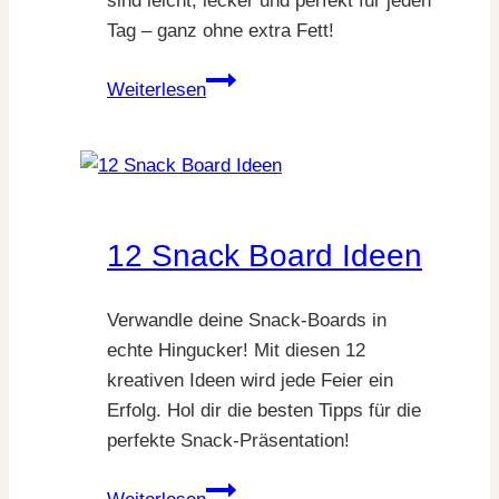
sind leicht, lecker und perfekt für jeden
Tag – ganz ohne extra Fett!
20
Weiterlesen
Air
Fryer
Rezepte,
die
deinen
12 Snack Board Ideen
Alltag
einfacher
und
Verwandle deine Snack-Boards in
leckerer
echte Hingucker! Mit diesen 12
machen
kreativen Ideen wird jede Feier ein
Erfolg. Hol dir die besten Tipps für die
perfekte Snack-Präsentation!
12