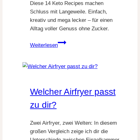
Diese 14 Keto Recipes machen
Schluss mit Langeweile. Einfach,
kreativ und mega lecker – für einen
Alltag voller Genuss ohne Zucker.
14
Weiterlesen
geniale
Keto
Rezept
Ideen,
die
Welcher Airfryer passt
dich
satt
zu dir?
und
glücklich
Zwei Airfryer, zwei Welten: In diesem
machen
großen Vergleich zeige ich dir die
Unterschiede zwischen Einzelkammer