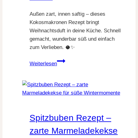
Außen zart, innen saftig – dieses
Kokosmakronen Rezept bringt
Weihnachtsduft in deine Küche. Schnell
gemacht, wunderbar süß und einfach
zum Verlieben. 🥥✨
Kokosmakronen
Weiterlesen
Rezept
–
klassisch,
saftig
und
himmlisch
Spitzbuben Rezept –
lecker
zarte Marmeladekekse