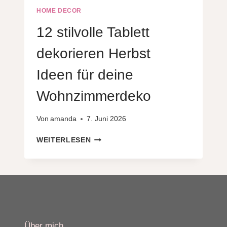
HOME DECOR
12 stilvolle Tablett
dekorieren Herbst
Ideen für deine
Wohnzimmerdeko
Von
amanda
7. Juni 2026
12
WEITERLESEN
STILVOLLE
TABLETT
DEKORIEREN
HERBST
IDEEN
FÜR
DEINE
WOHNZIMMERDEKO
Über mich