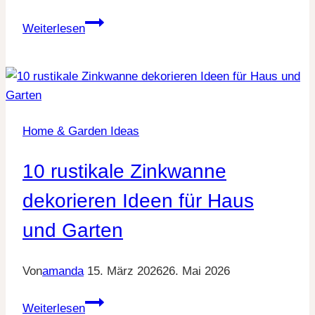
15
Weiterlesen
Fußball
Garten
Deko
Ideen
für
Home & Garden Ideas
die
perfekte
10 rustikale Zinkwanne
Fan-
Oase
dekorieren Ideen für Haus
und Garten
Von
amanda
15. März 2026
26. Mai 2026
10
Weiterlesen