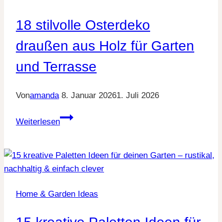
Leichtigkeit
18 stilvolle Osterdeko
draußen aus Holz für Garten
und Terrasse
Von
amanda
8. Januar 2026
1. Juli 2026
18
Weiterlesen
stilvolle
Osterdeko
draußen
aus
Holz
Home & Garden Ideas
für
Garten