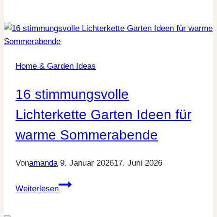
rustikale
Zinkwanne
dekorieren
Ideen
für
Home & Garden Ideas
Haus
und
16 stimmungsvolle
Garten
Lichterkette Garten Ideen für
warme Sommerabende
Von
amanda
9. Januar 2026
17. Juni 2026
16
Weiterlesen
stimmungsvolle
Lichterkette