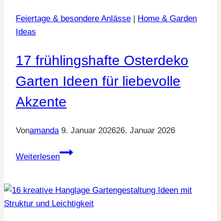
einen
Feiertage & besondere Anlässe
|
Home & Garden
kunstvollen
Ideas
Garten
17 frühlingshafte Osterdeko
Garten Ideen für liebevolle
Akzente
Von
amanda
9. Januar 2026
26. Januar 2026
17
Weiterlesen
frühlingshafte
Osterdeko
Garten
Ideen
für