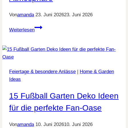
Von
amanda
23. Juni 2026
23. Juni 2026
14
Weiterlesen
moderne
Vorgarten
Beleuchtung
Ideen
für
Feiertage & besondere Anlässe
|
Home & Garden
mehr
Ideas
Atmosphäre
15 Fußball Garten Deko Ideen
für die perfekte Fan-Oase
Von
amanda
10. Juni 2026
10. Juni 2026