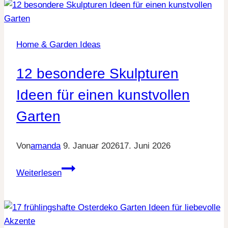
Garten
Ideen
für
Home & Garden Ideas
warme
Sommerabende
12 besondere Skulpturen
Ideen für einen kunstvollen
Garten
Von
amanda
9. Januar 2026
17. Juni 2026
12
Weiterlesen
besondere
Skulpturen
Ideen
für