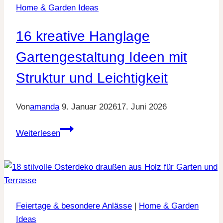
Home & Garden Ideas
liebevolle
Akzente
16 kreative Hanglage
Gartengestaltung Ideen mit
Struktur und Leichtigkeit
Von
amanda
9. Januar 2026
17. Juni 2026
16
Weiterlesen
kreative
Hanglage
Gartengestaltung
Ideen
mit
Feiertage & besondere Anlässe
|
Home & Garden
Struktur
Ideas
und