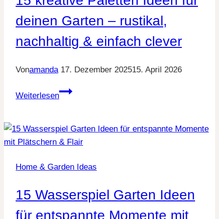
15 kreative Paletten Ideen für
und
Terrasse
deinen Garten – rustikal,
nachhaltig & einfach clever
Von
amanda
17. Dezember 2025
15. April 2026
15
Weiterlesen
kreative
Paletten
Ideen
für
deinen
Home & Garden Ideas
Garten
–
15 Wasserspiel Garten Ideen
rustikal,
nachhaltig
für entspannte Momente mit