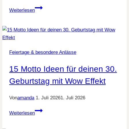
13
Weiterlesen
kreative
Geldgeschenke
zum
40.
Geburtstag
Feiertage & besondere Anlässe
15 Motto Ideen für deinen 30.
Geburtstag mit Wow Effekt
Von
amanda
1. Juli 2026
1. Juli 2026
15
Weiterlesen
Motto
Ideen