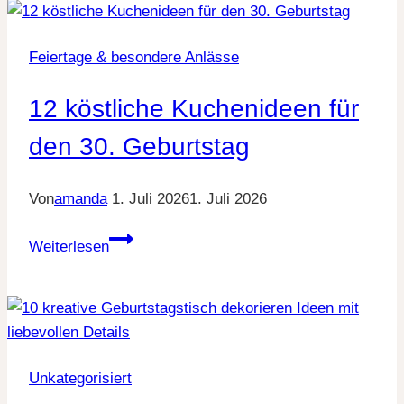
für
deinen
Feiertage & besondere Anlässe
30.
Geburtstag
12 köstliche Kuchenideen für
mit
Wow
den 30. Geburtstag
Effekt
Von
amanda
1. Juli 2026
1. Juli 2026
12
Weiterlesen
köstliche
Kuchenideen
für
den
30.
Unkategorisiert
Geburtstag