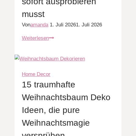
sofort ausprobieren
musst
Von
amanda
1. Juli 2026
1. Juli 2026
8
Weiterlesen
einfache
Weihnachtsbaum
basteln
Idee
Home Decor
die
15 traumhafte
du
sofort
Weihnachtsbaum Deko
ausprobieren
Ideen, die pure
musst
Weihnachtsmagie
versprühen