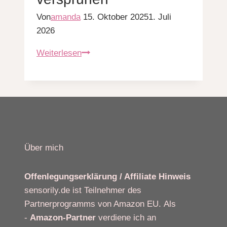
Von
amanda
15. Oktober 2025
1. Juli
2026
15
Weiterlesen
traumhafte
Weihnachtsbaum
Deko
Ideen,
die
pure
Über mich
Weihnachtsmagie
versprühen
Offenlegungserklärung / Affiliate Hinweis
sensorily.de ist Teilnehmer des
Partnerprogramms von Amazon EU. Als
-
Amazon-Partner
verdiene ich an