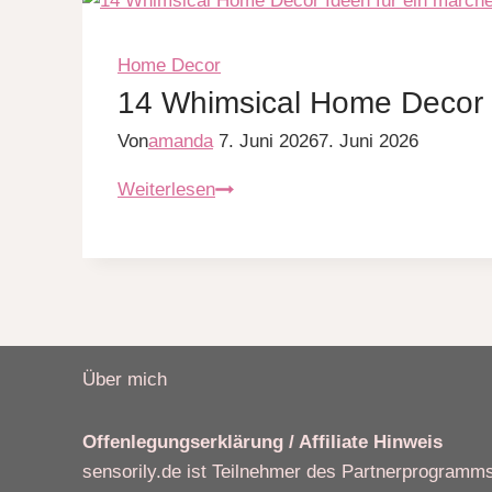
Ideen
mit
märchenhaftem
Home Decor
Flair
14 Whimsical Home Decor 
Von
amanda
7. Juni 2026
7. Juni 2026
14
Weiterlesen
Whimsical
Home
Decor
Ideen
für
ein
Über mich
märchenhaftes
Zuhause
Offenlegungserklärung / Affiliate Hinweis
sensorily.de ist Teilnehmer des Partnerprogram