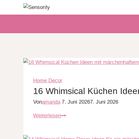
Zum
Inhalt
springen
Home Decor
16 Whimsical Küchen Ideen
Von
amanda
7. Juni 2026
7. Juni 2026
16
Weiterlesen
Whimsical
Küchen