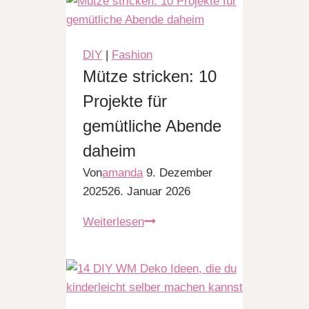
bemalen
Ideen
für
DIY
|
Fashion
Anfänger
Mütze stricken: 10
Projekte für
gemütliche Abende
daheim
Von
amanda
9. Dezember
2025
26. Januar 2026
Mütze
Weiterlesen
stricken:
10
Projekte
für