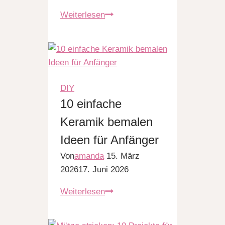
18
Weiterlesen
Boho
Häkel-
Tops
zum
Verlieben
DIY
–
10 einfache
für
Keramik bemalen
dein
Festival-
Ideen für Anfänger
Feeling
Von
amanda
15. März
zum
2026
17. Juni 2026
Nachhäkeln
10
Weiterlesen
einfache
Keramik