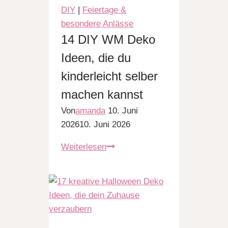
gemütliche
DIY
|
Feiertage &
Abende
besondere Anlässe
daheim
14 DIY WM Deko
Ideen, die du
kinderleicht selber
machen kannst
Von
amanda
10. Juni
2026
10. Juni 2026
14
Weiterlesen
DIY
WM
Deko
Ideen,
die