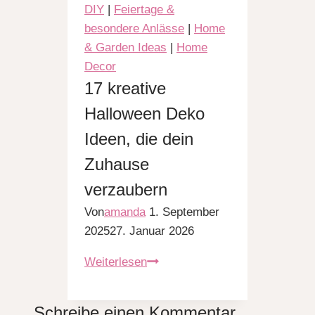
du
DIY
|
Feiertage &
kinderleicht
besondere Anlässe
|
Home
selber
& Garden Ideas
|
Home
machen
Decor
kannst
17 kreative
Halloween Deko
Ideen, die dein
Zuhause
verzaubern
Von
amanda
1. September
2025
27. Januar 2026
17
Weiterlesen
kreative
Halloween
Schreibe einen Kommentar