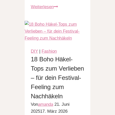
10
Weiterlesen
Fehler
beim
Vision
Board
erstellen,
die
DIY
|
Fashion
jeder
18 Boho Häkel-
Anfänger
Tops zum Verlieben
macht
– für dein Festival-
Feeling zum
Nachhäkeln
Von
amanda
21. Juni
2025
17. März 2026