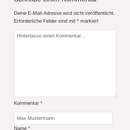
Deko
Ideen,
Deine E-Mail-Adresse wird nicht veröffentlicht.
die
Erforderliche Felder sind mit
*
markiert
dein
Zuhause
verzaubern
Kommentar
*
Name
*