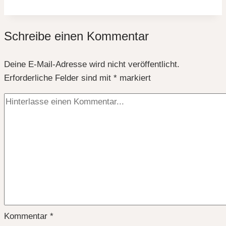
Diese
10
Schreibe einen Kommentar
Fehler
machen
Deine E-Mail-Adresse wird nicht veröffentlicht.
fast
Erforderliche Felder sind mit
alle
*
markiert
–
und
so
vermeidest
du
sie
Kommentar
*