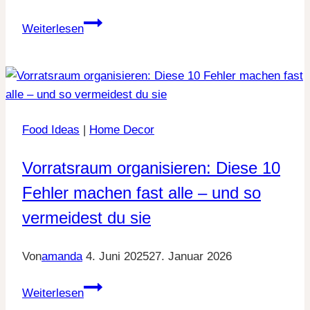
9
Weiterlesen
Fußball
Kuchen
Ideen
für
echte
Food Ideas
|
Home Decor
Fans
Vorratsraum organisieren: Diese 10
Fehler machen fast alle – und so
vermeidest du sie
Von
amanda
4. Juni 2025
27. Januar 2026
Vorratsraum
Weiterlesen
organisieren: