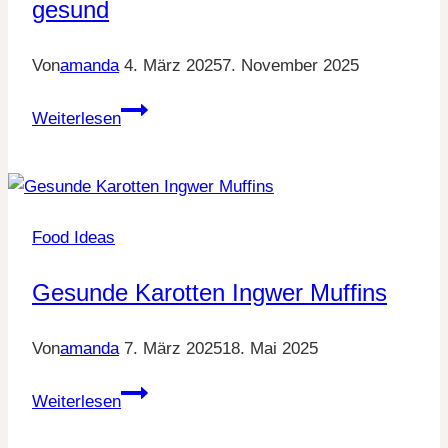
gesund
Von
amanda
4. März 2025
7. November 2025
13
Weiterlesen
grüne
Smoothies
mit
nur
Food Ideas
3
Zutaten
Gesunde Karotten Ingwer Muffins
–
super
Von
amanda
7. März 2025
18. Mai 2025
simpel
&
Gesunde
Weiterlesen
super
Karotten
gesund
Ingwer