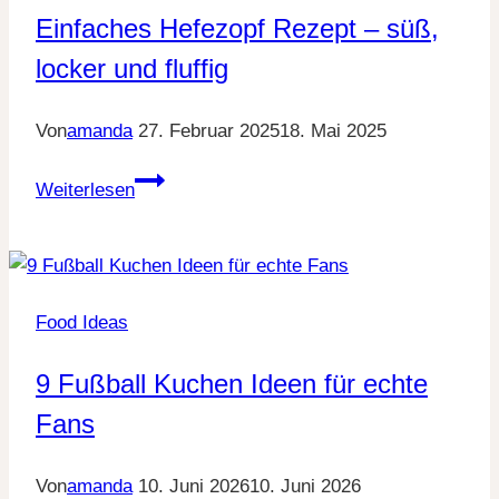
gruselige
Einfaches Hefezopf Rezept – süß,
Filmabende
locker und fluffig
Von
amanda
27. Februar 2025
18. Mai 2025
Einfaches
Weiterlesen
Hefezopf
Rezept
–
süß,
Food Ideas
locker
und
9 Fußball Kuchen Ideen für echte
fluffig
Fans
Von
amanda
10. Juni 2026
10. Juni 2026