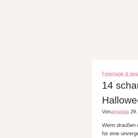
Feiertage & be
14 scha
Hallowe
Von
amanda
29.
Wenn draußen di
für eine unverg