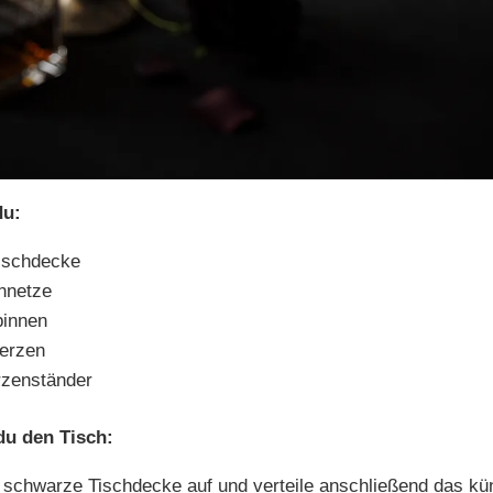
du:
ischdecke
nnetze
pinnen
erzen
rzenständer
du den Tisch:
 schwarze Tischdecke auf und verteile anschließend das kün