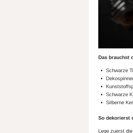
Das brauchst 
Schwarze T
Dekospinne
Kunststoffs
Schwarze K
Silberne Ke
So dekorierst 
Lege zuerst die