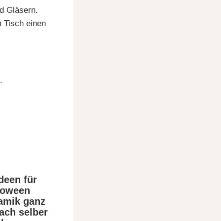
nd Gläsern.
 Tisch einen
.
deen für
loween
amik ganz
fach selber